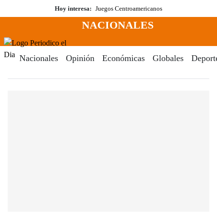
Saltar
Hoy interesa:
Juegos Centroamericanos
al
NACIONALES
contenido
Menú
Periodico El Dia Digital
Nacionales
Opinión
Económicas
Globales
Deport