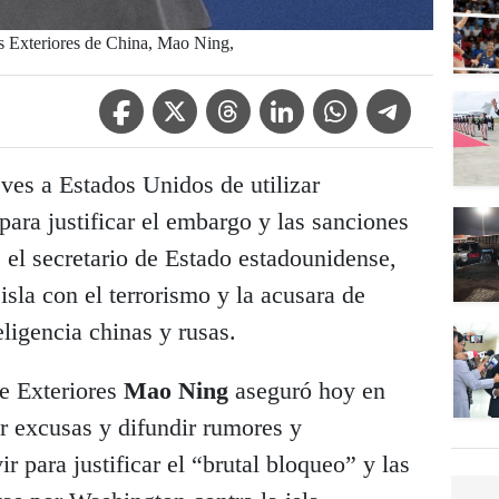
es Exteriores de China, Mao Ning,
Facebook Icon
Twitter Icon
Threads Icon
Linkedin Icon
WhatsApp Icon
Telegram Icon
eves a Estados Unidos de utilizar
para justificar el embargo y las sanciones
 el secretario de Estado estadounidense,
isla con el terrorismo y la acusara de
eligencia chinas y rusas.
de Exteriores
Mao Ning
aseguró hoy en
r excusas y difundir rumores y
 para justificar el “brutal bloqueo” y las