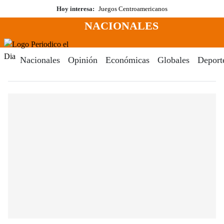
Saltar
Hoy interesa:
Juegos Centroamericanos
al
NACIONALES
contenido
Menú
Periodico El Dia Digital
Nacionales
Opinión
Económicas
Globales
Deport