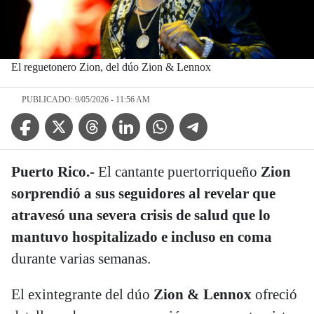
El reguetonero Zion, del dúo Zion & Lennox
PUBLICADO: 9/05/2026 - 11:56 AM
Facebook Icon
Twitter Icon
Threads Icon
Linkedin Icon
WhatsApp Icon
Telegram Icon
Puerto Rico.-
El cantante puertorriqueño
Zion
sorprendió a sus seguidores al revelar que
atravesó una severa crisis de salud que lo
mantuvo hospitalizado e incluso en coma
durante varias semanas.
El exintegrante del dúo
Zion & Lennox
ofreció