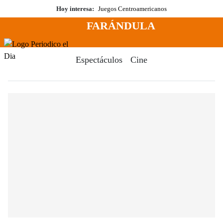
Saltar
Hoy interesa:
Juegos Centroamericanos
al
FARÁNDULA
contenido
Menú
Periodico El Dia Digital
Espectáculos
Cine