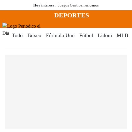
Saltar
Hoy interesa:
Juegos Centroamericanos
al
DEPORTES
contenido
Menú
Periodico El Dia Digital
Todo
Boxeo
Fórmula Uno
Fútbol
Lidom
MLB