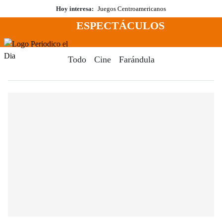
Saltar
Hoy interesa:
Juegos Centroamericanos
al
ESPECTÁCULOS
contenido
Menú
Periodico El Dia Digital
Todo
Cine
Farándula