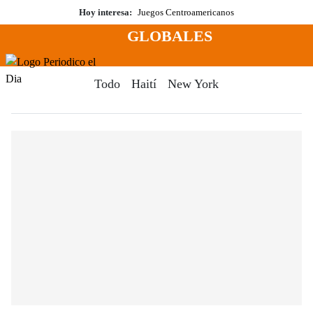
Saltar
Hoy interesa:
Juegos Centroamericanos
al
GLOBALES
contenido
Menú
Periodico El Dia Digital
Todo
Haití
New York