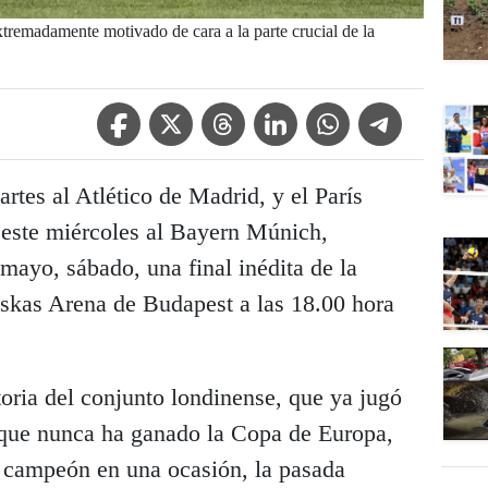
remadamente motivado de cara a la parte crucial de la
Facebook Icon
Twitter Icon
Threads Icon
Linkedin Icon
WhatsApp Icon
Telegram Icon
rtes al Atlético de Madrid, y el París
este miércoles al Bayern Múnich,
mayo, sábado, una final inédita de la
skas Arena de Budapest a las 18.00 hora
toria del conjunto londinense, que ya jugó
 que nunca ha ganado la Copa de Europa,
s, campeón en una ocasión, la pasada