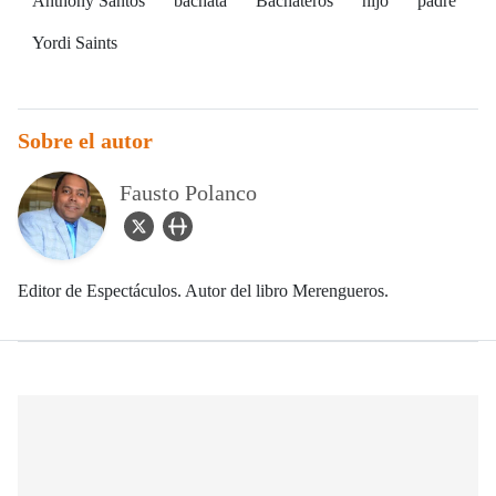
Anthony Santos
bachata
Bachateros
hijo
padre
Yordi Saints
Sobre el autor
Fausto Polanco
twitter Icon
user_url Icon
Editor de Espectáculos. Autor del libro Merengueros.