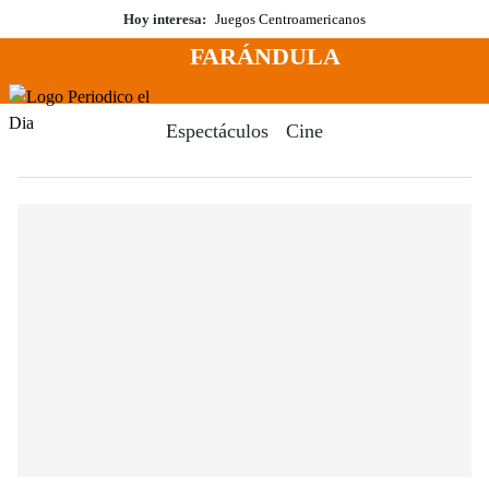
Saltar
Hoy interesa:
Juegos Centroamericanos
al
FARÁNDULA
contenido
Menú
Periodico El Dia Digital
Espectáculos
Cine