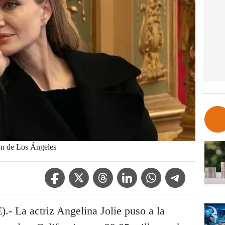
ión de Los Ángeles
Facebook Icon
Twitter Icon
Threads Icon
Linkedin Icon
WhatsApp Icon
Telegram Icon
.- La actriz Angelina Jolie puso a la