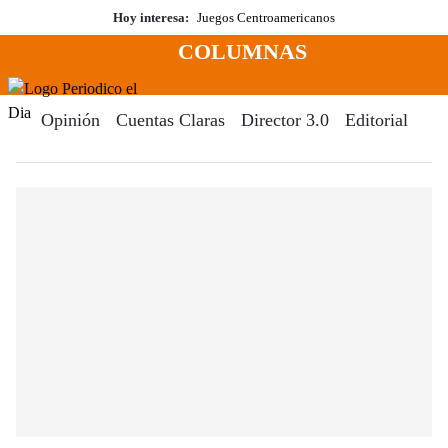
Saltar
Hoy interesa:
Juegos Centroamericanos
al
COLUMNAS
contenido
Menú
Periodico El Dia Digital
Opinión
Cuentas Claras
Director 3.0
Editorial