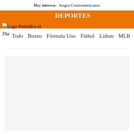
Saltar
Hoy interesa:
Juegos Centroamericanos
al
DEPORTES
contenido
Menú
Periodico El Dia Digital
Todo
Boxeo
Fórmula Uno
Fútbol
Lidom
MLB