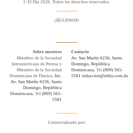
© El Día 2026. Todos los derechos reservados.
¡SÍGUENOS!
Facebook
Youtube
Twitter X
Instagram
Whatsapp
Sobre nosotros
Contacto
Miembro de la Sociedad
Av. San Martín #236, Santo
Interamericana de Prensa y
Domingo, República
Miembro de la Sociedad
Dominicana,
Tel
(809) 565-
Dominicana de Diarios,
Inc.
5581
redaccion@eldia.com.do
Av. San Martín #236, Santo
Domingo, República
Dominicana
, Tel
(809) 565-
5581
Comercializado por:
Digo Network