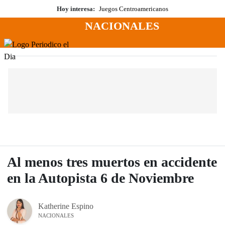
Saltar
Hoy interesa:
Juegos Centroamericanos
al
NACIONALES
contenido
Menú
Periodico El Dia Digital
Al menos tres muertos en accidente
en la Autopista 6 de Noviembre
Katherine Espino
NACIONALES