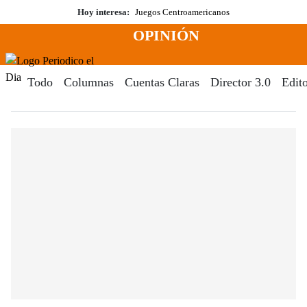
Saltar
Hoy interesa:
Juegos Centroamericanos
al
OPINIÓN
contenido
Menú
Periodico El Dia Digital
Todo
Columnas
Cuentas Claras
Director 3.0
Edito