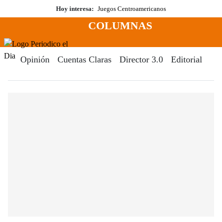
Saltar
Hoy interesa:
Juegos Centroamericanos
al
COLUMNAS
contenido
Menú
Periodico El Dia Digital
Opinión
Cuentas Claras
Director 3.0
Editorial