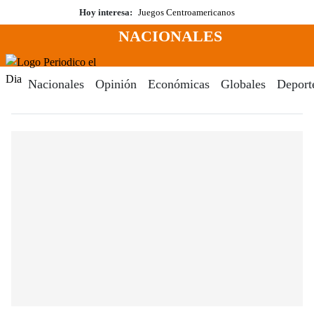
Saltar
Hoy interesa:
Juegos Centroamericanos
al
NACIONALES
contenido
Menú
Periodico El Dia Digital
Nacionales
Opinión
Económicas
Globales
Deport