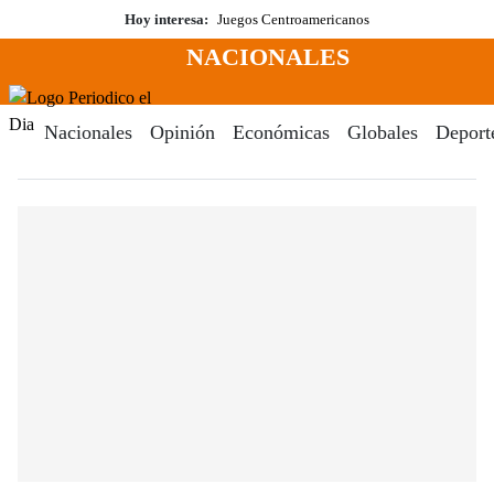
Saltar
Hoy interesa:
Juegos Centroamericanos
al
NACIONALES
contenido
Menú
Periodico El Dia Digital
Nacionales
Opinión
Económicas
Globales
Deport