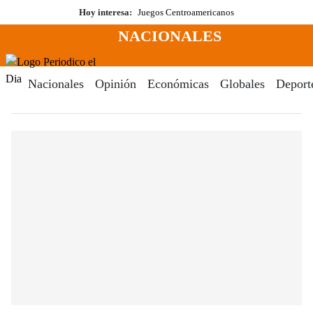
Saltar
Hoy interesa:
Juegos Centroamericanos
al
NACIONALES
contenido
Menú
Periodico El Dia Digital
Nacionales
Opinión
Económicas
Globales
Deport