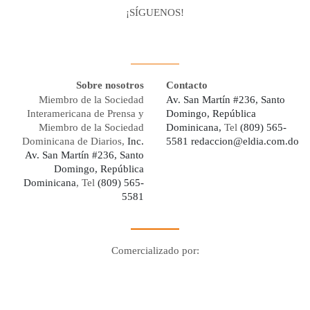
¡SÍGUENOS!
Facebook
Youtube
Twitter X
Instagram
Whatsapp
Sobre nosotros
Contacto
Miembro de la Sociedad
Av. San Martín #236, Santo
Interamericana de Prensa y
Domingo, República
Miembro de la Sociedad
Dominicana,
Tel
(809) 565-
Dominicana de Diarios,
Inc.
5581
redaccion@eldia.com.do
Av. San Martín #236, Santo
Domingo, República
Dominicana
, Tel
(809) 565-
5581
Comercializado por:
Digo Network