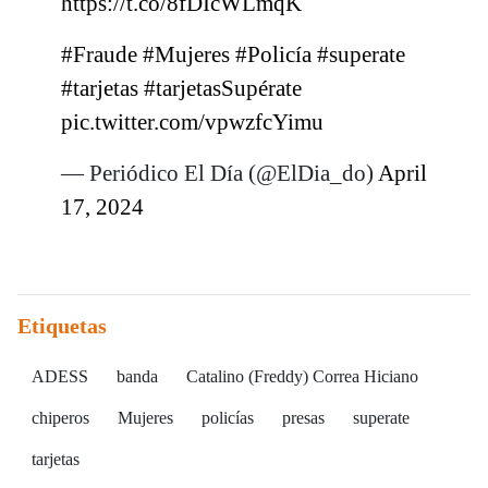
https://t.co/8fDIcWLmqK
#Fraude
#Mujeres
#Policía
#superate
#tarjetas
#tarjetasSupérate
pic.twitter.com/vpwzfcYimu
— Periódico El Día (@ElDia_do)
April
17, 2024
Etiquetas
ADESS
banda
Catalino (Freddy) Correa Hiciano
chiperos
Mujeres
policías
presas
superate
tarjetas