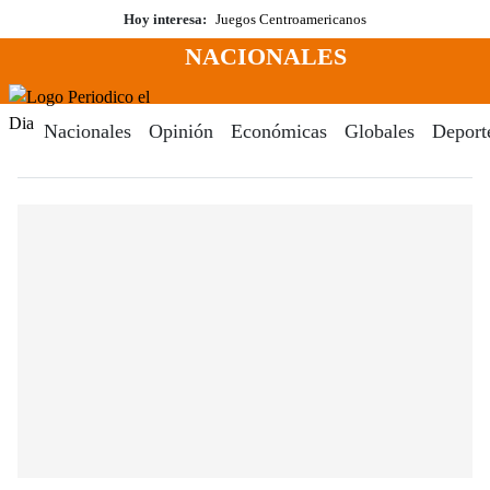
Saltar
Hoy interesa:
Juegos Centroamericanos
al
NACIONALES
contenido
Menú
Periodico El Dia Digital
Nacionales
Opinión
Económicas
Globales
Deport