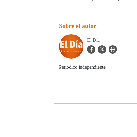
Sobre el autor
El Día
facebook Icon
twitter Icon
user_url Icon
Periódico independiente.