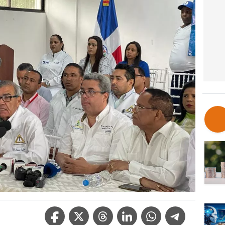
Facebook Icon
Twitter Icon
Threads Icon
Linkedin Icon
WhatsApp Icon
Telegram Icon