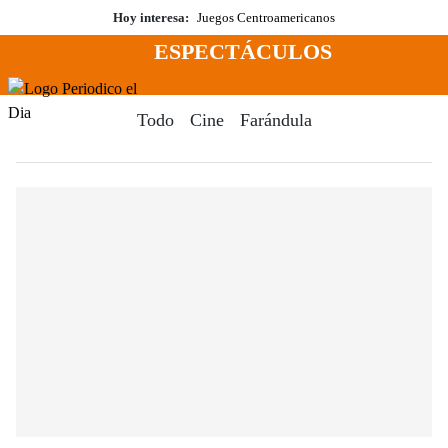
Saltar
Hoy interesa:
Juegos Centroamericanos
al
ESPECTÁCULOS
contenido
Menú
Periodico El Dia Digital
Todo
Cine
Farándula