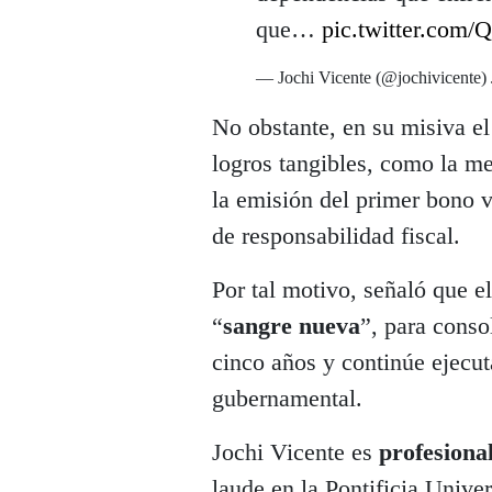
que…
pic.twitter.com
— Jochi Vicente (@jochivicente)
No obstante, en su misiva e
logros tangibles, como la mej
la emisión del primer bono v
de responsabilidad fiscal.
Por tal motivo, señaló que e
“
sangre nueva
”, para conso
cinco años y continúe ejecut
gubernamental.
Jochi Vicente es
profesional
laude en la Pontificia Univ