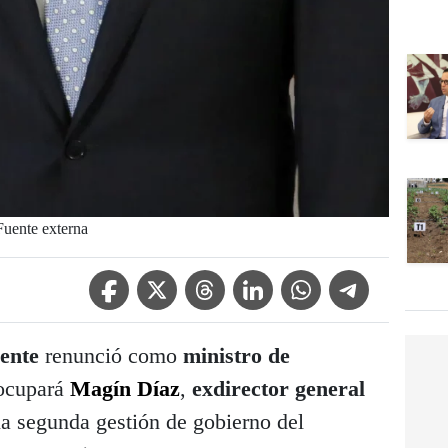
Fuente externa
Facebook Icon
Twitter Icon
Threads Icon
Linkedin Icon
WhatsApp Icon
Telegram Icon
cente
renunció como
ministro de
 ocupará
Magín Díaz
,
exdirector general
 la segunda gestión de gobierno del