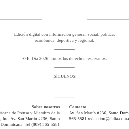
Edición digital con información general, social, política,
económica, deportiva y regional.
© El Día 2026. Todos los derechos reservados.
¡SÍGUENOS!
Facebook
Youtube
Twitter X
Instagram
Whatsapp
Sobre nosotros
Contacto
ricana de Prensa y Miembro de la
Av. San Martín #236, Santo Dom
s,
Inc. Av. San Martín #236, Santo
565-5581
redaccion@eldia.com.
 Dominicana
, Tel
(809) 565-5581