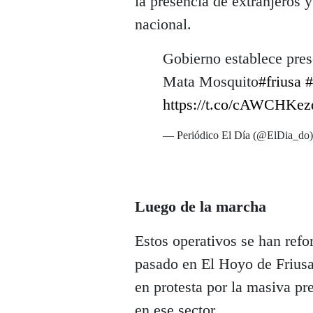
la presencia de extranjeros y
nacional.
Gobierno establece pres
Mata Mosquito
#friusa
#
https://t.co/cAWCHKez
— Periódico El Día (@ElDia_do
Luego de la marcha
Estos operativos se han ref
pasado en El Hoyo de Friusa
en protesta por la masiva pr
en ese sector.