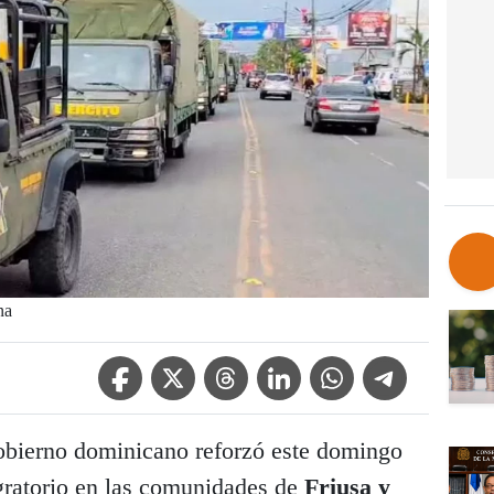
na
Facebook Icon
Twitter Icon
Threads Icon
Linkedin Icon
WhatsApp Icon
Telegram Icon
obierno dominicano reforzó este domingo
igratorio en las comunidades de
Friusa y