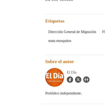
Etiquetas
Dirección General de Migración
F
mata mosquitos
Sobre el autor
El Día
facebook Icon
twitter Icon
user_url Icon
Periódico independiente.