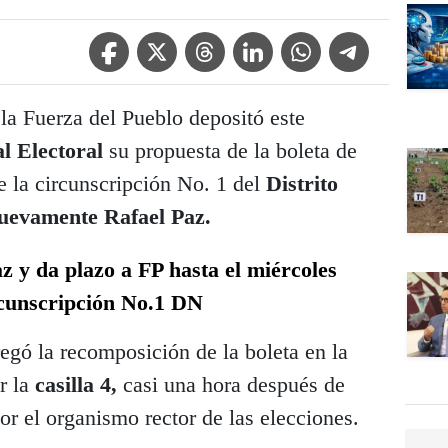
Facebook Icon
Twitter Icon
Threads Icon
Linkedin Icon
WhatsApp Icon
Telegram Icon
 la Fuerza del Pueblo depositó este
l Electoral
su propuesta de la boleta de
e la circunscripción No. 1 del
Distrito
uevamente Rafael Paz.
z y da plazo a FP hasta el miércoles
rcunscripción No.1 DN
regó la recomposición de la boleta en la
r la
casilla 4,
casi una hora después de
or el organismo rector de las elecciones.