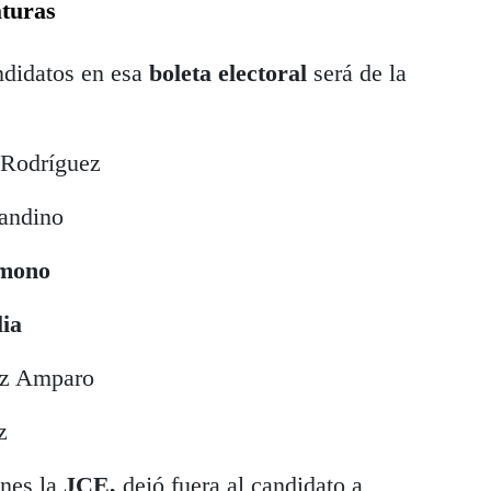
aturas
ndidatos en esa
boleta electoral
será de la
 Rodríguez
landino
imono
ia
ez Amparo
z
unes la
JCE,
dejó fuera al candidato a