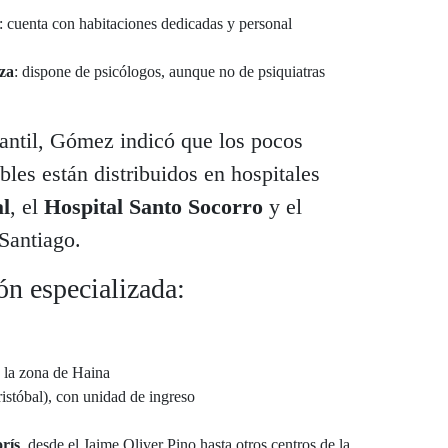
: cuenta con habitaciones dedicadas y personal
za
: dispone de psicólogos, aunque no de psiquiatras
fantil, Gómez indicó que los pocos
ibles están distribuidos en hospitales
l
, el
Hospital Santo Socorro
y el
Santiago.
ón especializada:
n la zona de Haina
istóbal), con unidad de ingreso
rís
, desde el Jaime Oliver Pino hasta otros centros de la