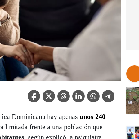
Facebook Icon
Twitter Icon
Threads Icon
Linkedin Icon
WhatsApp Icon
Telegram Icon
lica Dominicana hay apenas
unos 240
ra limitada frente a una población que
abitantes
, según explicó la psiquiatra